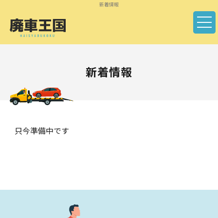
新着情報
廃車買取について
その他サービス
新着情報
ご依頼の流れ
実績紹介
只今準備中です
お客様の声
よくある質問
不動車
会社概要
事故車